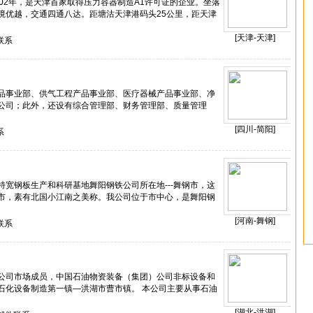
02年，是天津首家取得压力容器制造A1许可证的企业。坐落
境优越，交通四通八达。距塘沽天津港码头25公里，距天津
[天津-天津]
联系
品事业部、供气工程产品事业部、医疗器械产品事业部、净
公司；此外，还设有综合管理部、财务管理部、质量管理
[四川-简阳]
系
宽钢板生产和科研基地舞阳钢铁公司所在地---舞钢市，这
市，素有北国小江南之美称。我公司位于市中心，是舞阳钢
[河南-舞钢]
联系
公司市场成员，中国石油物资装备（集团）公司非标设备和
石化设备制造第一镇―洪湖市曹市镇。 本公司主要从事石油
[湖北-洪湖]