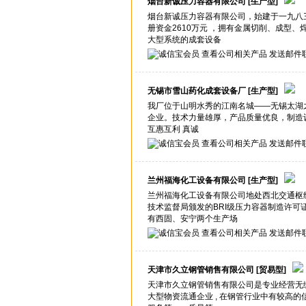
烟台新诚压力容器有限公司
[生产型]
烟台新诚压力容器有限公司，始建于一九八
册资金2610万元 ，拥有金属切削、成型
大型系统的成套设备
查看公司相关产品
发送邮件
无锡市雪山药化成套设备厂
[生产型]
我厂位于山明水秀的江南名城――无锡太湖
企业。技术力量雄厚，产品质量优良，制造
互惠互利 真诚
查看公司相关产品
发送邮件
兰州福海化工设备有限公司
[生产型]
兰州福海化工设备有限公司地处西北交通枢
技术监督局颁发的BRI级压力容器制造许可证
有西固、安宁两个生产场
查看公司相关产品
发送邮件
天津市久立钢管销售有限公司
[贸易型]
天津市久立钢管销售有限公司是专业经营无
大型物资流通企业 , 在钢管行业中有较高