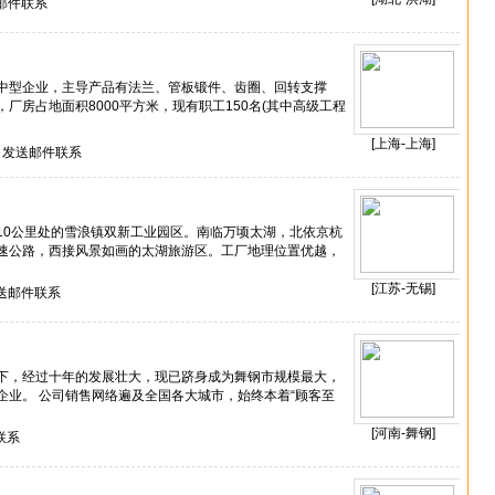
邮件联系
中型企业，主导产品有法兰、管板锻件、齿圈、回转支撑
厂房占地面积8000平方米，现有职工150名(其中高级工程
[上海-上海]
发送邮件联系
10公里处的雪浪镇双新工业园区。南临万顷太湖，北依京杭
速公路，西接风景如画的太湖旅游区。工厂地理位置优越，
[江苏-无锡]
送邮件联系
下，经过十年的发展壮大，现已跻身成为舞钢市规模最大，
企业。 公司销售网络遍及全国各大城市，始终本着“顾客至
[河南-舞钢]
联系