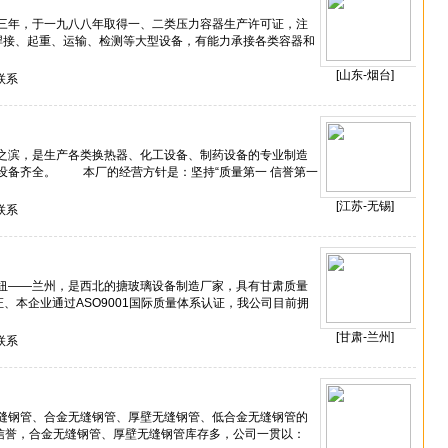
三年，于一九八八年取得一、二类压力容器生产许可证，注
、焊接、起重、运输、检测等大型设备，有能力承接各类容器和
[山东-烟台]
联系
之滨，是生产各类换热器、化工设备、制药设备的专业制造
设备齐全。 本厂的经营方针是：坚持“质量第一 信誉第一
[江苏-无锡]
联系
纽——兰州，是西北的搪玻璃设备制造厂家，具有甘肃质量
、本企业通过ASO9001国际质量体系认证，我公司目前拥
[甘肃-兰州]
联系
缝钢管、合金无缝钢管、厚壁无缝钢管、低合金无缝钢管的
的信誉，合金无缝钢管、厚壁无缝钢管库存多，公司一贯以：