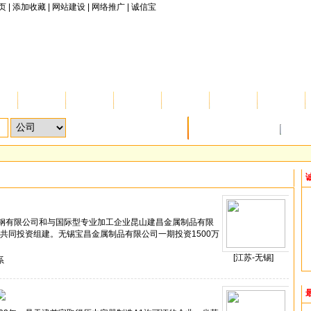
页
|
添加收藏
|
网站建设
|
网络推广
|
诚信宝
品
供应
求购
招商
技术
人才
展会
免费发布求购信息
行业
钢有限公司和与国际型专业加工企业昆山建昌金属制品有限
城共同投资组建。无锡宝昌金属制品有限公司一期投资1500万
[江苏-无锡]
系